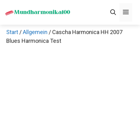
Zum
Men
Inhalt
springen
Start
/
Allgemein
/ Cascha Harmonica HH 2007
×
Blues Harmonica Test
Thomann Sale
Schaue dir jetzt die 70 Jahre Jubiläumsangebote bei
Thomann an!
Jetzt anschauen