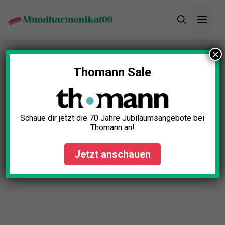
Zum
Men
Inhalt
springen
×
Startseite
»
Blog
»
Mundharmonika Material: Holz,
Kunststoff oder Metall?
Thomann Sale
Schaue dir jetzt die 70 Jahre Jubiläumsangebote bei
Thomann an!
Jetzt anschauen